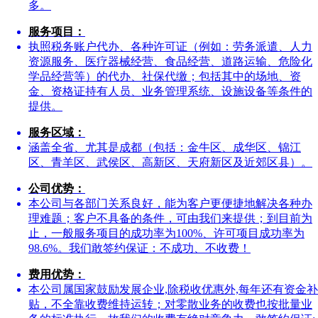
多。
服务项目：
执照税务账户代办、各种许可证（例如：劳务派遣、人力
资源服务、医疗器械经营、食品经营、道路运输、危险化
学品经营等）的代办、社保代缴；包括其中的场地、资
金、资格证持有人员、业务管理系统、设施设备等条件的
提供。
服务区域：
涵盖全省、尤其是成都（包括：金牛区、成华区、锦江
区、青羊区、武侯区、高新区、天府新区及近郊区县）。
公司优势：
本公司与各部门关系良好，能为客户更便捷地解决各种办
理难题；客户不具备的条件，可由我们来提供；到目前为
止，一般服务项目的成功率为100%、许可项目成功率为
98.6%。我们敢签约保证：不成功、不收费！
费用优势：
本公司属国家鼓励发展企业,除税收优惠外,每年还有资金补
贴，不全靠收费维持运转；对零散业务的收费也按批量业