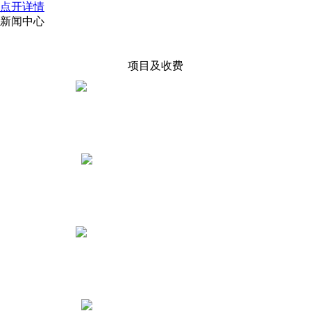
点开详情
新闻中心
项目及收费
执照税务账户
0——300元起
劳务派遣许可
2000元起
人力资源服务许可
4000元起