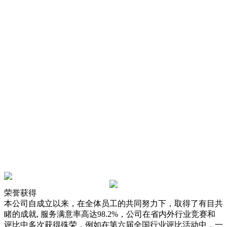
荣誉获得
本公司自成立以来，在全体员工的共同努力下，取得了有目共
睹的成就, 服务满意率高达98.2%，公司在省内外行业竞赛和
评比中多次获得殊荣，例如在第六届全国行业评比活动中，一