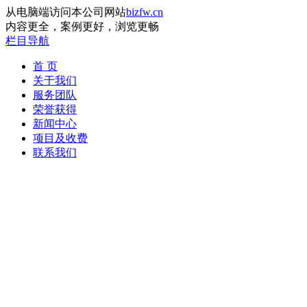
从电脑端访问本公司网站
bizfw.cn
内容更全，案例更好，浏览更畅
栏目导航
首 页
关于我们
服务团队
荣誉获得
新闻中心
项目及收费
联系我们