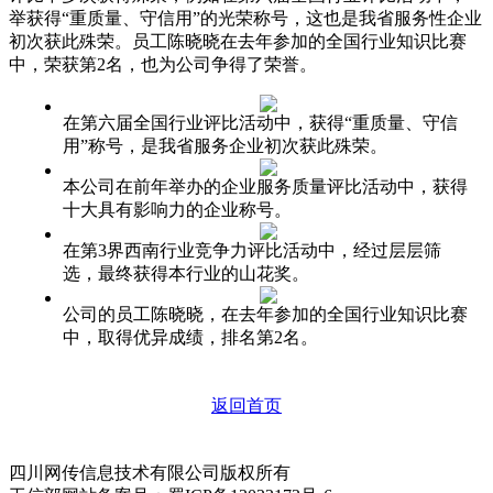
举获得“重质量、守信用”的光荣称号，这也是我省服务性企业
初次获此殊荣。员工陈晓晓在去年参加的全国行业知识比赛
中，荣获第2名，也为公司争得了荣誉。
在第六届全国行业评比活动中，获得“重质量、守信
用”称号，是我省服务企业初次获此殊荣。
本公司在前年举办的企业服务质量评比活动中，获得
十大具有影响力的企业称号。
在第3界西南行业竞争力评比活动中，经过层层筛
选，最终获得本行业的山花奖。
公司的员工陈晓晓，在去年参加的全国行业知识比赛
中，取得优异成绩，排名第2名。
返回首页
四川网传信息技术有限公司版权所有